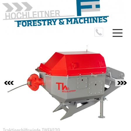
Traktionshilfswinde TWFH120